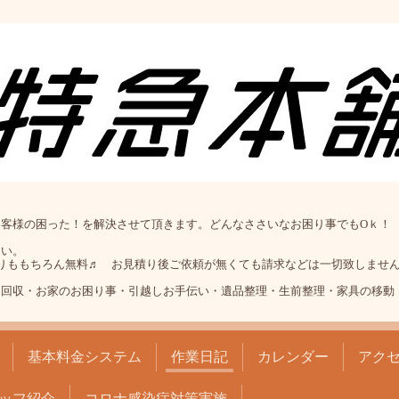
客様の困った！を解決させて頂きます。どんなささいなお困り事でもOｋ！
さい。
りももちろん無料♬ お見積り後ご依頼が無くても請求などは一切致しません
品回収・お家のお困り事・引越しお手伝い・遺品整理・生前整理・家具の移動
基本料金システム
作業日記
カレンダー
アク
ッフ紹介
コロナ感染症対策実施