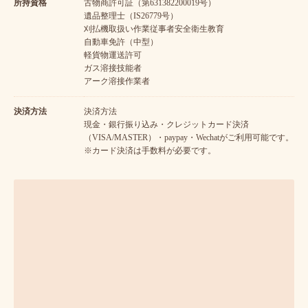
所持資格
古物商許可証（第631382200019号）
遺品整理士（IS26779号）
刈払機取扱い作業従事者安全衛生教育
自動車免許（中型）
軽貨物運送許可
ガス溶接技能者
アーク溶接作業者
決済方法
決済方法
現金・銀行振り込み・クレジットカード決済
（VISA/MASTER）・paypay・Wechatがご利用可能です。
※カード決済は手数料が必要です。