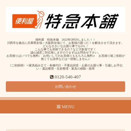
便利屋 特急本舗 2022年OPENしました！！
川西市を拠点に兵庫県全域～大阪府全域にて、お客様の困った！を解決させて頂きます。
どんなささいなお困り事でもOｋ！
こんな事でも依頼できるの？など大歓迎です！
誠心誠意ご対応致しますのでまずはお問合せ下さい。
お見積りはいつでも無料♪ お伺いしてのお見積りももちろん無料♬ お見積り後ご依頼が
無くても請求などは一切致しません♫
《ご依頼例》⇒家具組み立て・各種代行・不要品回収・お家のお困り事・引越しお手伝
い・遺品整理・生前整理・家具の移動・除草
0120-540-407
お問い合わせ
MENU