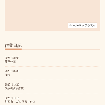
作業日記
2026
08
03
/
/
除草作業
2026
08
03
/
/
伐採
2025
11
26
/
/
伐採&除草作業
2025
11
16
/
/
川西市 ゴミ屋敷片付け