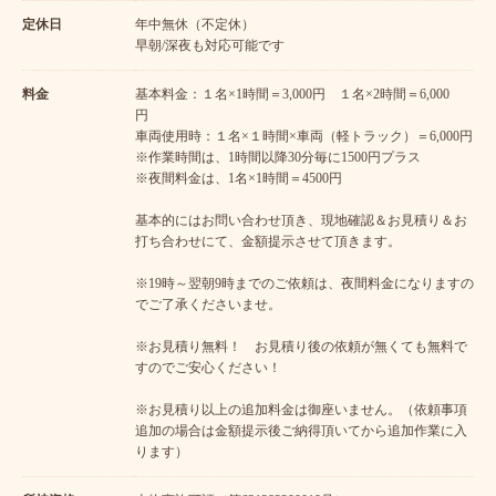
定休日
年中無休（不定休）
早朝/深夜も対応可能です
料金
基本料金：１名×1時間＝3,000円 １名×2時間＝6,000
円
車両使用時：１名×１時間×車両（軽トラック）＝6,000円
※作業時間は、1時間以降30分毎に1500円プラス
※夜間料金は、1名×1時間＝4500円
基本的にはお問い合わせ頂き、現地確認＆お見積り＆お
打ち合わせにて、金額提示させて頂きます。
※19時～翌朝9時までのご依頼は、夜間料金になりますの
でご了承くださいませ。
※お見積り無料！ お見積り後の依頼が無くても無料で
すのでご安心ください！
※お見積り以上の追加料金は御座いません。（依頼事項
追加の場合は金額提示後ご納得頂いてから追加作業に入
ります）