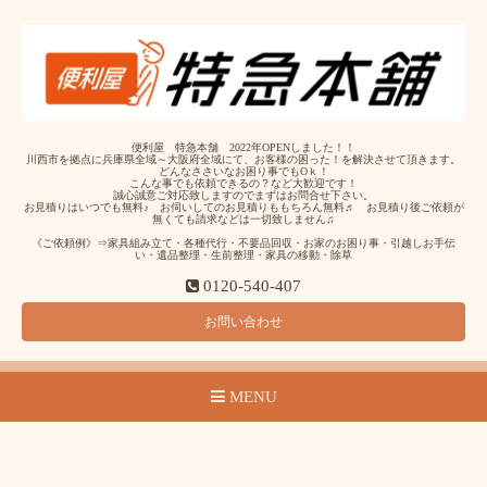
便利屋 特急本舗 2022年OPENしました！！
川西市を拠点に兵庫県全域～大阪府全域にて、お客様の困った！を解決させて頂きます。
どんなささいなお困り事でもOｋ！
こんな事でも依頼できるの？など大歓迎です！
誠心誠意ご対応致しますのでまずはお問合せ下さい。
お見積りはいつでも無料♪ お伺いしてのお見積りももちろん無料♬ お見積り後ご依頼が
無くても請求などは一切致しません♫
《ご依頼例》⇒家具組み立て・各種代行・不要品回収・お家のお困り事・引越しお手伝
い・遺品整理・生前整理・家具の移動・除草
0120-540-407
お問い合わせ
MENU