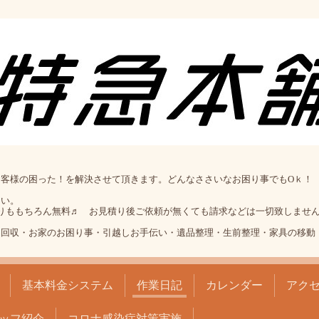
客様の困った！を解決させて頂きます。どんなささいなお困り事でもOｋ！
さい。
りももちろん無料♬ お見積り後ご依頼が無くても請求などは一切致しません
品回収・お家のお困り事・引越しお手伝い・遺品整理・生前整理・家具の移動
基本料金システム
作業日記
カレンダー
アク
ッフ紹介
コロナ感染症対策実施