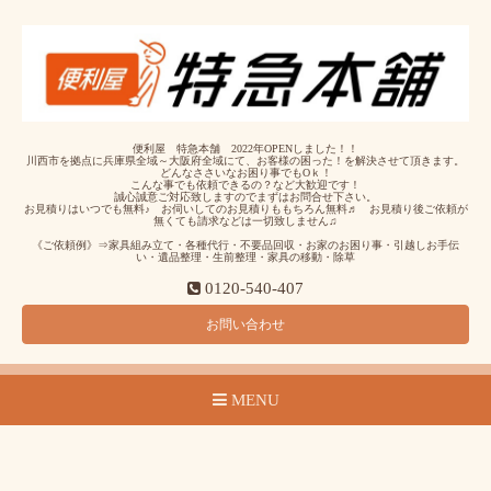
便利屋 特急本舗 2022年OPENしました！！
川西市を拠点に兵庫県全域～大阪府全域にて、お客様の困った！を解決させて頂きます。
どんなささいなお困り事でもOｋ！
こんな事でも依頼できるの？など大歓迎です！
誠心誠意ご対応致しますのでまずはお問合せ下さい。
お見積りはいつでも無料♪ お伺いしてのお見積りももちろん無料♬ お見積り後ご依頼が
無くても請求などは一切致しません♫
《ご依頼例》⇒家具組み立て・各種代行・不要品回収・お家のお困り事・引越しお手伝
い・遺品整理・生前整理・家具の移動・除草
0120-540-407
お問い合わせ
MENU