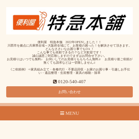
便利屋 特急本舗 2022年OPENしました！！
川西市を拠点に兵庫県全域～大阪府全域にて、お客様の困った！を解決させて頂きます。
どんなささいなお困り事でもOｋ！
こんな事でも依頼できるの？など大歓迎です！
誠心誠意ご対応致しますのでまずはお問合せ下さい。
お見積りはいつでも無料♪ お伺いしてのお見積りももちろん無料♬ お見積り後ご依頼が
無くても請求などは一切致しません♫
《ご依頼例》⇒家具組み立て・各種代行・不要品回収・お家のお困り事・引越しお手伝
い・遺品整理・生前整理・家具の移動・除草
0120-540-407
お問い合わせ
MENU