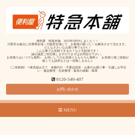
便利屋 特急本舗 2022年OPENしました！！
川西市を拠点に兵庫県全域～大阪府全域にて、お客様の困った！を解決させて頂きます。
どんなささいなお困り事でもOｋ！
こんな事でも依頼できるの？など大歓迎です！
誠心誠意ご対応致しますのでまずはお問合せ下さい。
お見積りはいつでも無料♪ お伺いしてのお見積りももちろん無料♬ お見積り後ご依頼が
無くても請求などは一切致しません♫
《ご依頼例》⇒家具組み立て・各種代行・不要品回収・お家のお困り事・引越しお手伝
い・遺品整理・生前整理・家具の移動・除草
0120-540-407
お問い合わせ
MENU