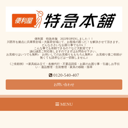
便利屋 特急本舗 2022年OPENしました！！
川西市を拠点に兵庫県全域～大阪府全域にて、お客様の困った！を解決させて頂きます。
どんなささいなお困り事でもOｋ！
こんな事でも依頼できるの？など大歓迎です！
誠心誠意ご対応致しますのでまずはお問合せ下さい。
お見積りはいつでも無料♪ お伺いしてのお見積りももちろん無料♬ お見積り後ご依頼が
無くても請求などは一切致しません♫
《ご依頼例》⇒家具組み立て・各種代行・不要品回収・お家のお困り事・引越しお手伝
い・遺品整理・生前整理・家具の移動・除草
0120-540-407
お問い合わせ
MENU