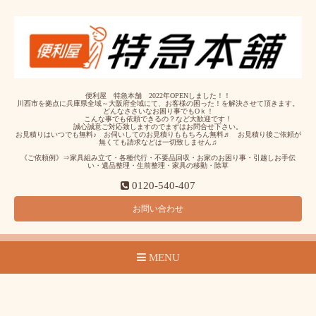
便利屋 特急本舗 2022年OPENしました！！
川西市を拠点に兵庫県全域～大阪府全域にて、お客様の困った！を解決させて頂きます。
どんなささいなお困り事でもOｋ！
こんな事でも依頼できるの？など大歓迎です！
誠心誠意ご対応致しますのでまずはお問合せ下さい。
お見積りはいつでも無料♪ お伺いしてのお見積りももちろん無料♬ お見積り後ご依頼が
無くても請求などは一切致しません♫
《ご依頼例》⇒家具組み立て・各種代行・不要品回収・お家のお困り事・引越しお手伝
い・遺品整理・生前整理・家具の移動・除草
0120-540-407
お問い合わせ
MENU