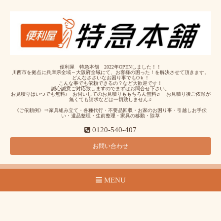
便利屋 特急本舗 2022年OPENしました！！
川西市を拠点に兵庫県全域～大阪府全域にて、お客様の困った！を解決させて頂きます。
どんなささいなお困り事でもOｋ！
こんな事でも依頼できるの？など大歓迎です！
誠心誠意ご対応致しますのでまずはお問合せ下さい。
お見積りはいつでも無料♪ お伺いしてのお見積りももちろん無料♬ お見積り後ご依頼が
無くても請求などは一切致しません♫
《ご依頼例》⇒家具組み立て・各種代行・不要品回収・お家のお困り事・引越しお手伝
い・遺品整理・生前整理・家具の移動・除草
0120-540-407
お問い合わせ
MENU